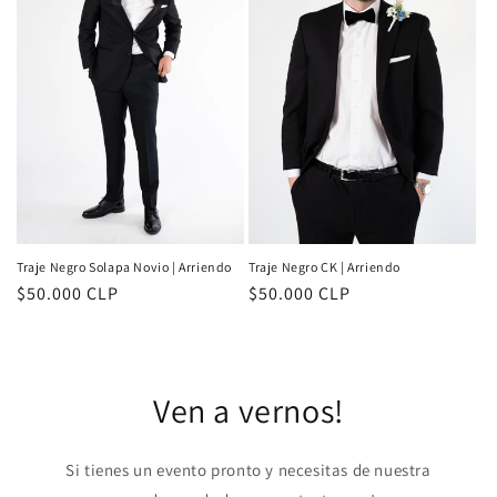
i
ó
n
:
Traje Negro Solapa Novio | Arriendo
Traje Negro CK | Arriendo
Precio
$50.000 CLP
Precio
$50.000 CLP
habitual
habitual
Ven a vernos!
Si tienes un evento pronto y necesitas de nuestra