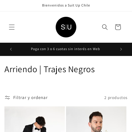
Ir
Bienvenidos a Suit Up Chile
directamente
al contenido
Carrito
Paga con 3 o 6 cuotas sin interés en Web
C
Arriendo | Trajes Negros
o
l
Filtrar y ordenar
2 productos
e
c
c